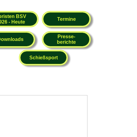
bristen BSV
Termine
926 - Heute
Presse-
Downloads
berichte
Schießsport