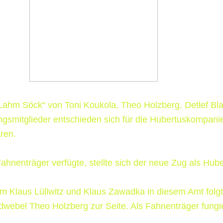
hm Söck“ von Toni Koukola, Theo Holzberg, Detlef Blabl
gsmitglieder entschieden sich für die Hubertus­kompani
ren.
ahnenträger verfügte, stellte sich der neue Zug als Hu
dem Klaus Lüllwitz und Klaus Zawadka in diesem Amt fol
eldwebel Theo Holzberg zur Seite. Als Fahnenträger fung