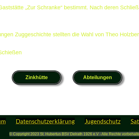
Gaststätte „Zur Schranke“ bestimmt. Nach deren Schließ
ungen Zuggeschichte stellten die Wahl von Theo Holzb
 Schießen
Zinkhütte
Abteilungen
um
Datenschutzerklärung
Jugendschutz
Sa
© Copyright 2023 St. Hubertus BSV Delrath 1926 e.V - Alle Rechte vorbehalt