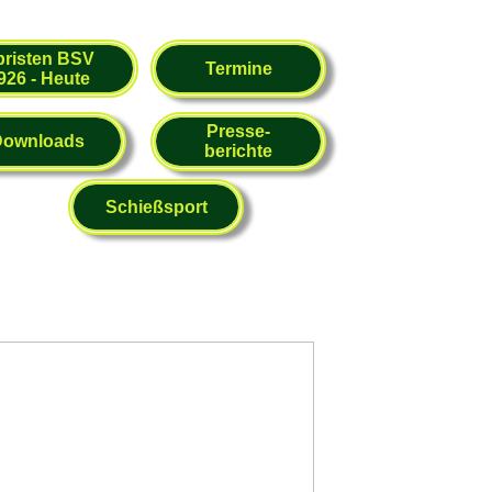
bristen BSV
Termine
926 - Heute
Presse-
Downloads
berichte
Schießsport